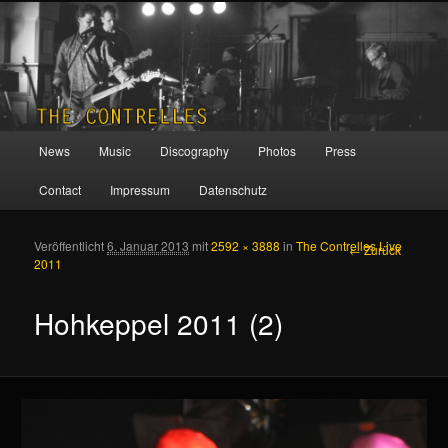
THE CONTRELLES
Hauptmenü
News
Music
Discography
Photos
Press
Zum Inhalt wechseln
Zum sekundären Inhalt wechseln
Contact
Impressum
Datenschutz
Veröffentlicht
6. Januar 2013
mit
2592 × 3888
in
The Contrelles Live
Bilder-
← Zurück
2011
Navigation
Hohkeppel 2011 (2)