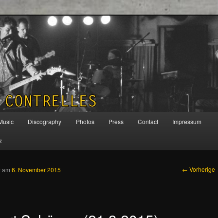
 CONTRELLES
Music
Discography
Photos
Press
Contact
Impressum
alt wechseln
kundären Inhalt wechseln
z
Artikelnavi
←
Vorherige
ht am
6. November 2015