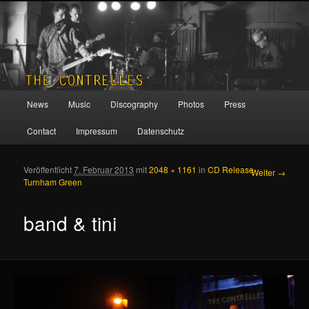
THE CONTRELLES
Hauptmenü
News
Music
Discography
Photos
Press
Zum Inhalt wechseln
Zum sekundären Inhalt wechseln
Contact
Impressum
Datenschutz
Veröffentlicht
7. Februar 2013
mit
2048 × 1161
in
CD Release
Bilder-
Weiter →
Turnham Green
Navigation
band & tini