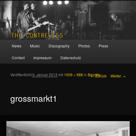
THE CONTRELLES
Hauptmenü
News
Music
Discography
Photos
Press
Zum Inhalt wechseln
Zum sekundären Inhalt wechseln
Contact
Impressum
Datenschutz
Veröffentlicht
6. Januar 2013
mit
1509 × 988
in
Bandits
Bilder-Navigation
← Zurück
Weiter →
grossmarkt1