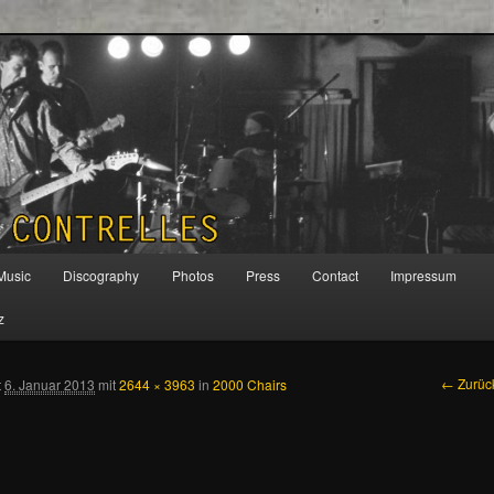
 CONTRELLES
Music
Discography
Photos
Press
Contact
Impressum
alt wechseln
kundären Inhalt wechseln
z
Bilder-
← Zurüc
t
6. Januar 2013
mit
2644 × 3963
in
2000 Chairs