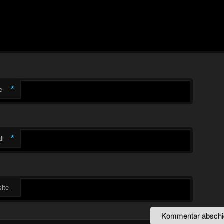
*
e
*
il
ite